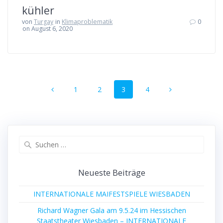
kühler
von
Turgay
in
Klimaproblematik
0
on August 6, 2020
Beitrags-
Seite
Seite
Seite
Seite
1
2
3
4
Navigation
Suche
nach:
Neueste Beiträge
INTERNATIONALE MAIFESTSPIELE WIESBADEN
Richard Wagner Gala am 9.5.24 im Hessischen
Staatstheater Wiesbaden – INTERNATIONALE