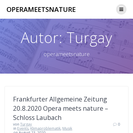
Skip
OPERAMEETSNATURE
to
content
Autor:
Turgay
operameetsnature
Frankfurter Allgemeine Zeitung
20.8.2020 Opera meets nature –
Schloss Laubach
von
Turgay
0
in
Events
,
Klimaproblematik
,
Musik
on August 23, 2020